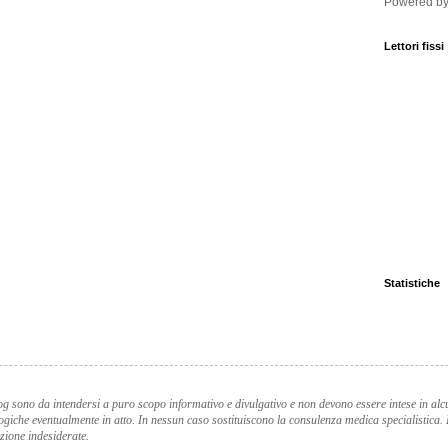
Powered b
Lettori fissi
Statistiche
og sono da intendersi a puro scopo informativo e divulgativo e non devono essere intese in a
logiche eventualmente in atto. In nessun caso sostituiscono la consulenza medica specialistica.
azione indesiderate.