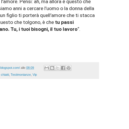
è l’amore. Pensi: ah, ma allora è questo che
amo anni a cercare l’uomo o la donna della
un figlio ti porterà quell’amore che ti stacca
è questo che tolgono, è che
tu passi
o. Tu, i tuoi bisogni, il tuo lavoro
“.
p.blogspot.com/
alle
08:09
chiatti
,
Testimonianze
,
Vip